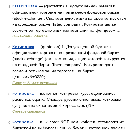
КОТИРОВКА
— (quotation) 1. Допуск ценной бумаги к
3
официальной торговле на признанной фондовой бирже
(stock exchange). См.: компания, акции которой котируются
на фондовой бирже (listed company). Котировка делает
возможной торговлю акциями компании на фондовом …
Финансовый словарь
Котировка
— (quotation) 1. Допуск ценной бумаги к
4
официальной торговле на признанной фондовой бирже
(stock exchange) (cм.: компания, акции которой котируются
на фондовой бирже (listed company). Котировка дает
возможность компании торговать на бирже
ценными&#8230; …
Словарь бизнес-терминов
котировка
— валютная котировка, курс; оценивание,
5
расценка, оценка Словарь русских синонимов. котировка
сущ., кол во синонимов: 6 • кросс курс (2) • …
Словарь синонимов
котировка
— и, ж. coter, &GT; нем. kotieren. Установление
6
биржевой цены (курса) ценных бумаг, иностранной валюты,