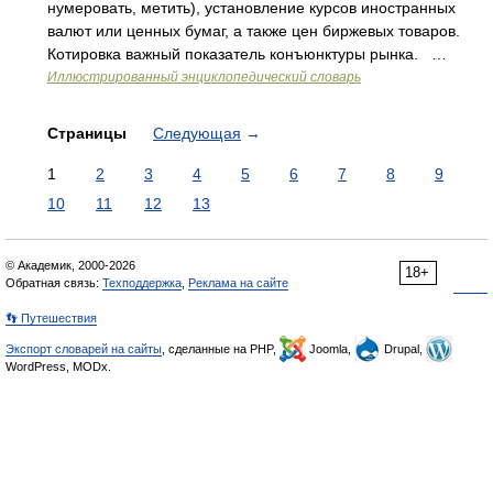
нумеровать, метить), установление курсов иностранных
валют или ценных бумаг, а также цен биржевых товаров.
Котировка важный показатель конъюнктуры рынка. …
Иллюстрированный энциклопедический словарь
Страницы
Следующая
→
1
2
3
4
5
6
7
8
9
10
11
12
13
© Академик, 2000-2026
18+
Обратная связь:
Техподдержка
,
Реклама на сайте
👣 Путешествия
Экспорт словарей на сайты
, сделанные на PHP,
Joomla,
Drupal,
WordPress, MODx.