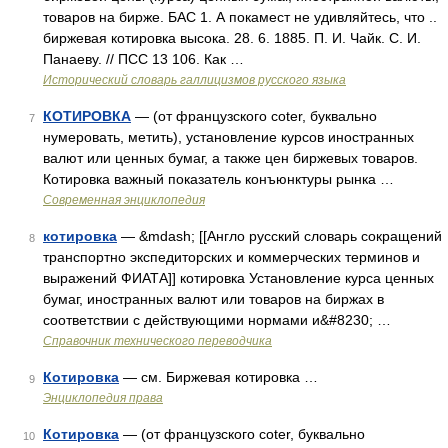
товаров на бирже. БАС 1. А покамест не удивляйтесь, что ..
биржевая котировка высока. 28. 6. 1885. П. И. Чайк. С. И.
Панаеву. // ПСС 13 106. Как …
Исторический словарь галлицизмов русского языка
КОТИРОВКА
— (от французского coter, буквально
7
нумеровать, метить), установление курсов иностранных
валют или ценных бумаг, а также цен биржевых товаров.
Котировка важный показатель конъюнктуры рынка …
Современная энциклопедия
котировка
— &mdash; [[Англо русский словарь сокращений
8
транспортно экспедиторских и коммерческих терминов и
выражений ФИАТА]] котировка Установление курса ценных
бумаг, иностранных валют или товаров на биржах в
соответствии с действующими нормами и&#8230; …
Справочник технического переводчика
Котировка
— см. Биржевая котировка …
9
Энциклопедия права
Котировка
— (от французского coter, буквально
10